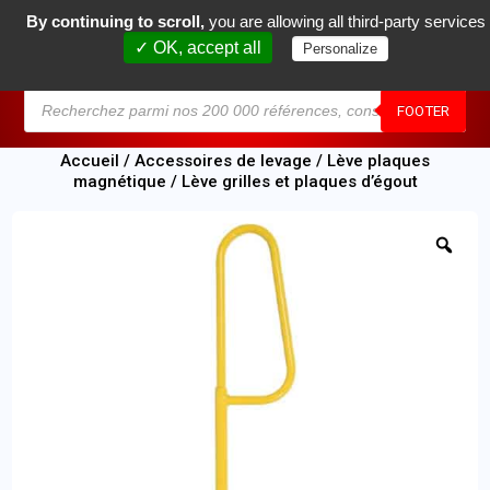
By continuing to scroll,
you are allowing all third-party services
0
✓ OK, accept all
Personalize
MENU
FOOTER
Accueil
/
Accessoires de levage
/
Lève plaques
magnétique
/ Lève grilles et plaques d’égout