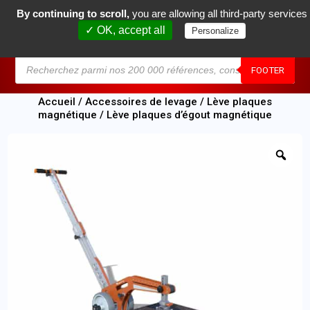
By continuing to scroll,
you are allowing all third-party services
0
✓ OK, accept all
Personalize
MENU
FOOTER
Accueil
/
Accessoires de levage
/
Lève plaques
magnétique
/ Lève plaques d’égout magnétique