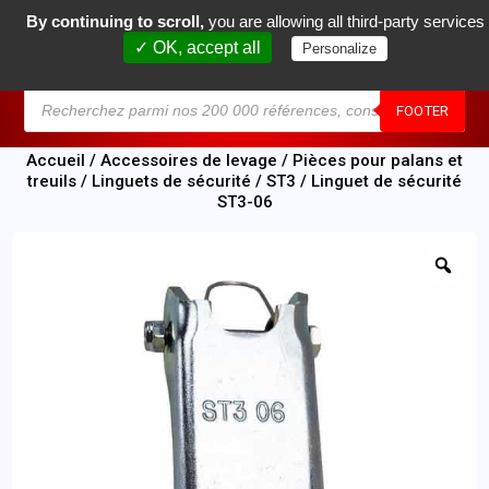
By continuing to scroll,
you are allowing all third-party services
0
✓ OK, accept all
Personalize
MENU
FOOTER
Accueil
/
Accessoires de levage
/
Pièces pour palans et
treuils
/
Linguets de sécurité
/
ST3
/ Linguet de sécurité
ST3-06