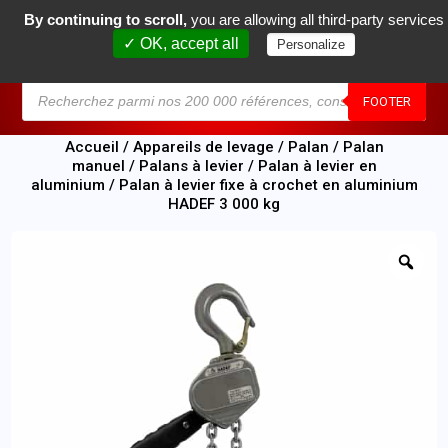
By continuing to scroll,
you are allowing all third-party services
0
✓ OK, accept all
Personalize
MENU
FOOTER
Accueil
/
Appareils de levage
/
Palan
/
Palan
manuel
/
Palans à levier
/
Palan à levier en
aluminium
/ Palan à levier fixe à crochet en aluminium
HADEF 3 000 kg