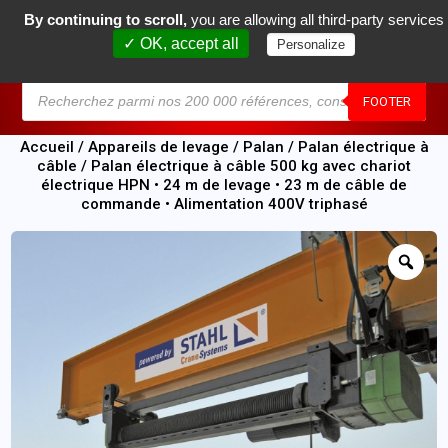
By continuing to scroll,
you are allowing all third-party services
0
✓ OK, accept all
Personalize
MENU
FOOTER
Accueil
/
Appareils de levage
/
Palan
/
Palan électrique à
câble
/ Palan électrique à câble 500 kg avec chariot
électrique HPN • 24 m de levage • 23 m de câble de
commande • Alimentation 400V triphasé