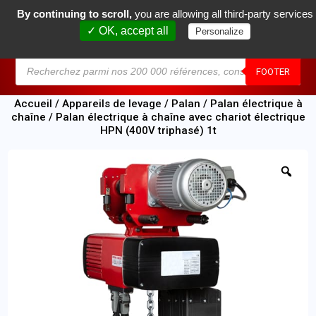
By continuing to scroll,
you are allowing all third-party services
0
✓ OK, accept all
Personalize
MENU
FOOTER
Accueil
/
Appareils de levage
/
Palan
/
Palan électrique à
chaîne
/ Palan électrique à chaîne avec chariot électrique
HPN (400V triphasé) 1t