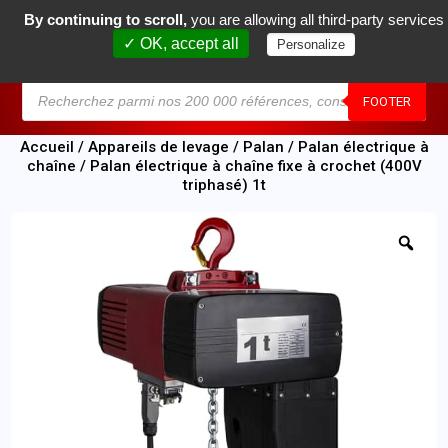
By continuing to scroll,
you are allowing all third-party services
0
✓ OK, accept all
Personalize
MENU
FOOTER
Accueil
/
Appareils de levage
/
Palan
/
Palan électrique à
chaîne
/ Palan électrique à chaîne fixe à crochet (400V
triphasé) 1t