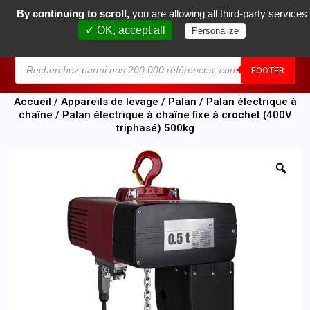
By continuing to scroll,
you are allowing all third-party services
0
✓ OK, accept all
Personalize
MENU
FOOTER
Accueil
/
Appareils de levage
/
Palan
/
Palan électrique à
chaîne
/ Palan électrique à chaîne fixe à crochet (400V
triphasé) 500kg