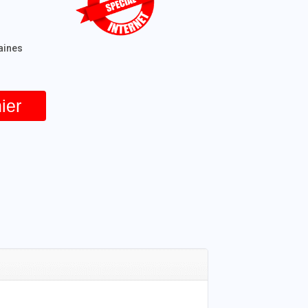
maines
ier