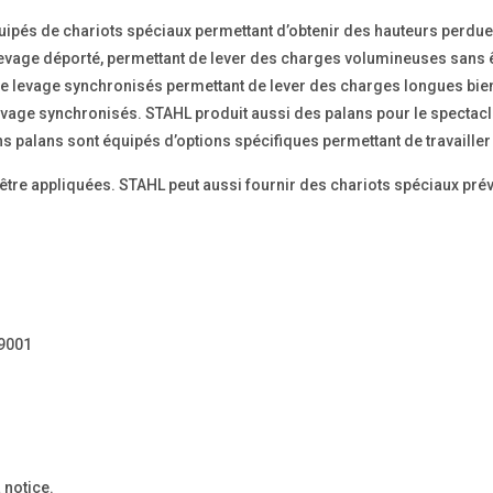
ipés de chariots spéciaux permettant d’obtenir des hauteurs perdue
levage déporté, permettant de lever des charges volumineuses sans ê
e levage synchronisés permettant de lever des charges longues bien 
evage synchronisés. STAHL produit aussi des palans pour le spectacle,
ains palans sont équipés d’options spécifiques permettant de travaill
 être appliquées. STAHL peut aussi fournir des chariots spéciaux pr
 9001
 notice.