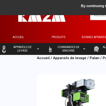
By continuing t
ACCUEIL
PRODUITS
BONNES AFFAIRE
–
–
–
APPAREILS DE
COMMANDES DE
AL
LEVAGE
MACHINE
Accueil
/
Appareils de levage
/
Palan
/
P