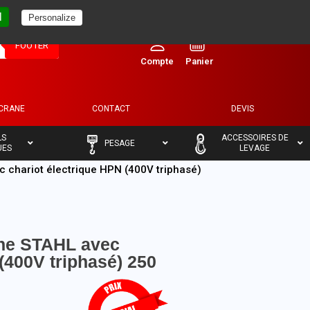
l
Personalize
0
FOOTER
ECRANE
CONTACT
DEVIS
–
–
LS
ACCESSOIRES DE
PESAGE
UES
LEVAGE
c chariot électrique HPN (400V triphasé)
îne STAHL avec
(400V triphasé) 250