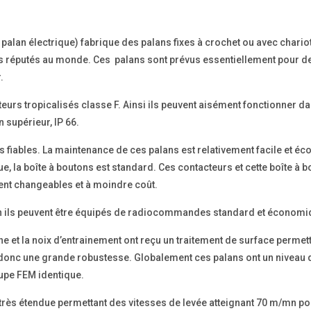
 palan électrique) fabrique des palans fixes à crochet ou avec chari
s réputés au monde. Ces palans sont prévus essentiellement pour des
.
eurs tropicalisés classe F. Ainsi ils peuvent aisément fonctionner 
 supérieur, IP 66.
s fiables. La maintenance de ces palans est relativement facile et 
e, la boîte à boutons est standard. Ces contacteurs et cette boîte à 
ent changeables et à moindre coût.
n ils peuvent être équipés de radiocommandes standard et économi
ne et la noix d’entrainement ont reçu un traitement de surface perme
 donc une grande robustesse. Globalement ces palans ont un niveau de
upe FEM identique.
ès étendue permettant des vitesses de levée atteignant 70 m/mn pou