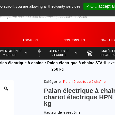
o scroll,
you are allowing all third-party services
✓ OK, accept al
S
LOCATION
NOS CONSEILS
SAV TEL
–
–
IMENTATION DE
APPAREILS DE
MATÉRIE
MACHINE
SÉCURITÉ
ÉLECTRIQ
alan électrique à chaîne
/ Palan électrique à chaîne STAHL ave
250 kg
Catégorie :
Palan électrique à chaîne
Palan électrique à cha
chariot électrique HPN 
kg
Hauteur de levée : 6 m