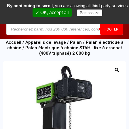
By continuing to scroll,
you are allowing all third-party services
0
✓ OK, accept all
Personalize
MENU
FOOTER
Accueil
/
Appareils de levage
/
Palan
/
Palan électrique à
chaîne
/ Palan électrique à chaîne STAHL fixe à crochet
(400V triphasé) 2 000 kg