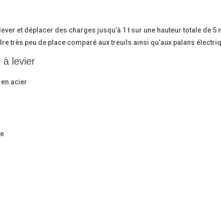
ever et déplacer des charges jusqu’à 1 t sur une hauteur totale de 5 
re très peu de place comparé aux treuils ainsi qu’aux palans électri
à levier
 en acier
ée