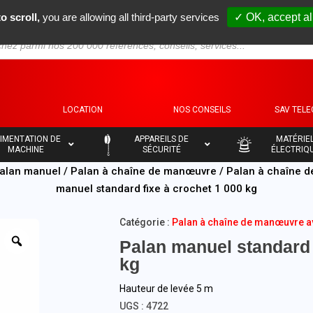
o scroll,
you are allowing all third-party services
✓ OK, accept al
S
LOCATION
NOS CONSEILS
SAV TEL
–
–
IMENTATION DE
APPAREILS DE
MATÉRIE
MACHINE
SÉCURITÉ
ÉLECTRIQ
alan manuel
/
Palan à chaîne de manœuvre
/
Palan à chaîne d
manuel standard fixe à crochet 1 000 kg
Catégorie :
Palan à chaîne de manœuvre av
Palan manuel standard 
kg
Hauteur de levée 5 m
UGS :
4722