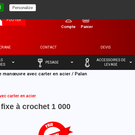
l
Personalize
0
FOOTER
ECRANE
CONTACT
DEVIS
–
–
LS
ACCESSOIRES DE
PESAGE
UES
LEVAGE
e manœuvre avec carter en acier
/ Palan
ec carter en acier
fixe à crochet 1 000