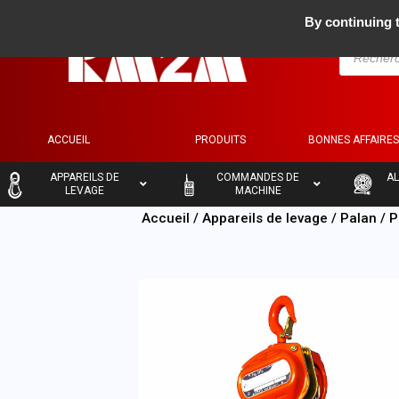
By continuing t
ACCUEIL
PRODUITS
BONNES AFFAIRE
–
–
–
APPAREILS DE
COMMANDES DE
AL
LEVAGE
MACHINE
Accueil
/
Appareils de levage
/
Palan
/
P