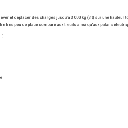
ever et déplacer des charges jusqu’à 3 000 kg (3 t) sur une hauteur t
re très peu de place comparé aux treuils ainsi qu’aux palans électri
 :
ée