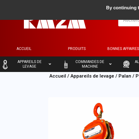
By continuing t
ACCUEIL
PRODUITS
BONNES AFFAIRE
–
–
–
APPAREILS DE
COMMANDES DE
AL
LEVAGE
MACHINE
Accueil
/
Appareils de levage
/
Palan
/
P