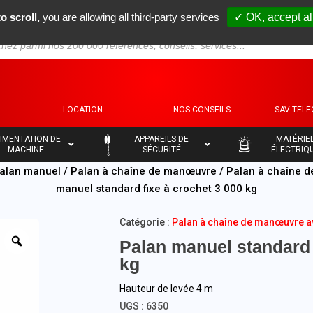
o scroll,
you are allowing all third-party services
✓ OK, accept al
S
LOCATION
NOS CONSEILS
SAV TEL
–
–
IMENTATION DE
APPAREILS DE
MATÉRIE
MACHINE
SÉCURITÉ
ÉLECTRIQ
alan manuel
/
Palan à chaîne de manœuvre
/
Palan à chaîne d
manuel standard fixe à crochet 3 000 kg
Catégorie :
Palan à chaîne de manœuvre av
Palan manuel standard 
kg
Hauteur de levée 4 m
UGS :
6350