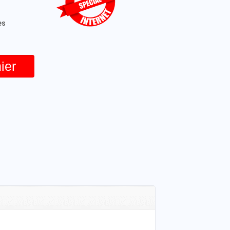
es
ier