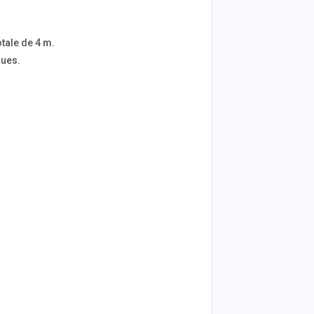
otale de 4 m.
ques.