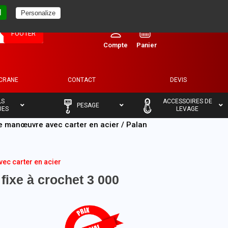
l
Personalize
0
FOOTER
ECRANE
CONTACT
DEVIS
–
–
LS
ACCESSOIRES DE
PESAGE
UES
LEVAGE
e manœuvre avec carter en acier
/ Palan
ec carter en acier
fixe à crochet 3 000