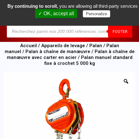
By continuing to scroll,
you are allowing all third-party services
0
✓ OK, accept all
Personalize
MENU
FOOTER
Accueil
/
Appareils de levage
/
Palan
/
Palan
manuel
/
Palan à chaîne de manœuvre
/
Palan à chaîne de
manœuvre avec carter en acier
/ Palan manuel standard
fixe à crochet 5 000 kg