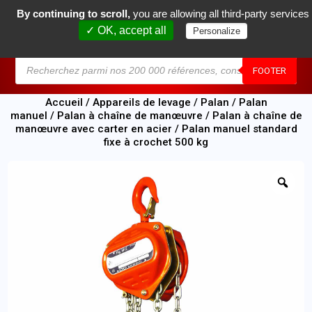
By continuing to scroll,
you are allowing all third-party services
0
✓ OK, accept all
Personalize
MENU
FOOTER
Accueil
/
Appareils de levage
/
Palan
/
Palan
manuel
/
Palan à chaîne de manœuvre
/
Palan à chaîne de
manœuvre avec carter en acier
/ Palan manuel standard
fixe à crochet 500 kg