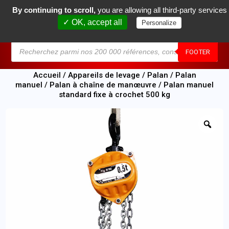
By continuing to scroll,
you are allowing all third-party services
0
✓ OK, accept all
Personalize
MENU
FOOTER
Accueil
/
Appareils de levage
/
Palan
/
Palan
manuel
/
Palan à chaîne de manœuvre
/ Palan manuel
standard fixe à crochet 500 kg