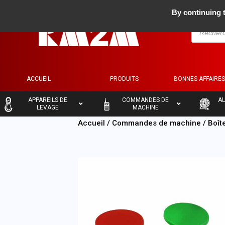
By continuing t
ACCUEIL
PRODUITS
BONNES AFFAIRE
–
–
–
APPAREILS DE
COMMANDES DE
AL
LEVAGE
MACHINE
Accueil
/
Commandes de machine
/
Boît