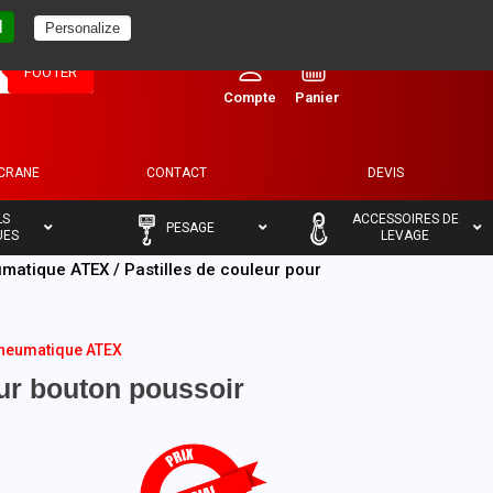
l
Personalize
0
FOOTER
ECRANE
CONTACT
DEVIS
–
–
LS
ACCESSOIRES DE
PESAGE
UES
LEVAGE
umatique ATEX
/ Pastilles de couleur pour
pneumatique ATEX
our bouton poussoir