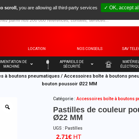
o scroll,
you are allowing all third-party services
✓ OK, accept al
S
LOCATION
NOS CONSEILS
SAV TEL
–
–
IMENTATION DE
APPAREILS DE
MATÉRIE
MACHINE
SÉCURITÉ
ÉLECTRIQ
es à boutons pneumatiques
/
Accessoires boîte à boutons pne
bouton poussoir Ø22 MM
Catégorie :
Accessoires boîte à boutons 
Pastilles de couleur p
Ø22 MM
UGS :
Pastilles
2,71
€