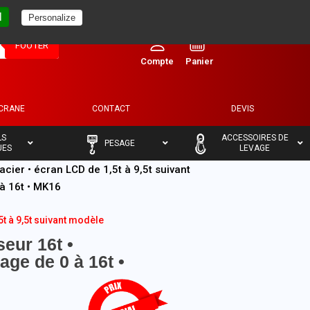
l
Personalize
0
FOOTER
ECRANE
CONTACT
DEVIS
–
–
LS
ACCESSOIRES DE
PESAGE
UES
LEVAGE
acier • écran LCD de 1,5t à 9,5t suivant
à 16t • MK16
5t à 9,5t suivant modèle
eur 16t •
ge de 0 à 16t •