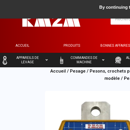
By continuing t
ACCUEIL
PRODUITS
BONNES AFFAIRE
–
–
–
APPAREILS DE
COMMANDES DE
AL
LEVAGE
MACHINE
Accueil
/
Pesage
/
Pesons, crochets p
modèle
/ Pe