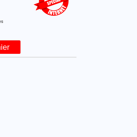
es
ier