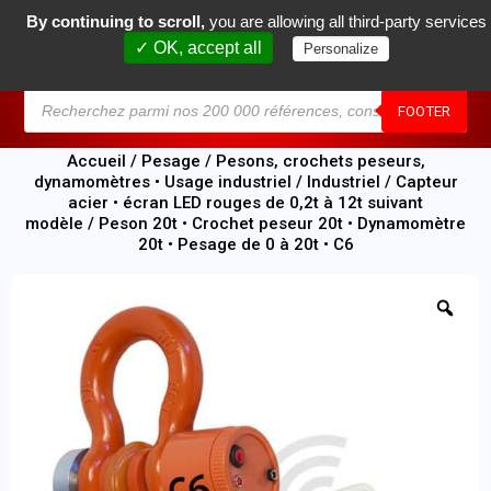
By continuing to scroll,
you are allowing all third-party services
0
✓ OK, accept all
Personalize
MENU
FOOTER
Accueil
/
Pesage
/
Pesons, crochets peseurs,
dynamomètres • Usage industriel
/
Industriel
/
Capteur
acier • écran LED rouges de 0,2t à 12t suivant
modèle
/ Peson 20t • Crochet peseur 20t • Dynamomètre
20t • Pesage de 0 à 20t • C6