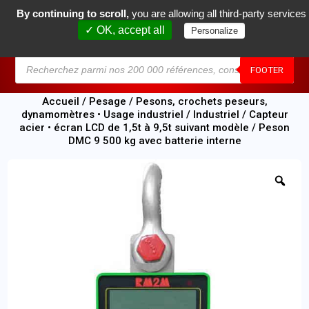
By continuing to scroll,
you are allowing all third-party services
0
✓ OK, accept all
Personalize
MENU
FOOTER
Accueil
/
Pesage
/
Pesons, crochets peseurs,
dynamomètres • Usage industriel
/
Industriel
/
Capteur
acier • écran LCD de 1,5t à 9,5t suivant modèle
/ Peson
DMC 9 500 kg avec batterie interne