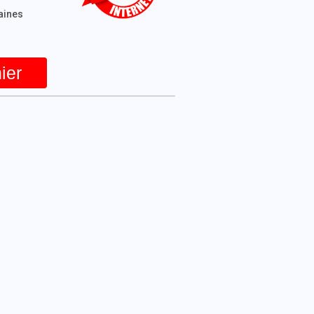
maines
ier