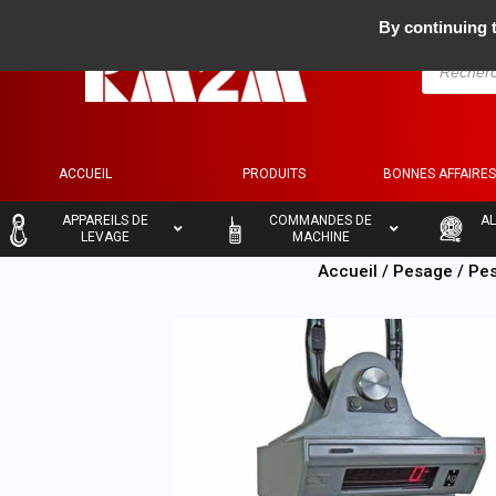
By continuing t
ACCUEIL
PRODUITS
BONNES AFFAIRE
–
–
–
APPAREILS DE
COMMANDES DE
AL
LEVAGE
MACHINE
Accueil
/
Pesage
/
Pes