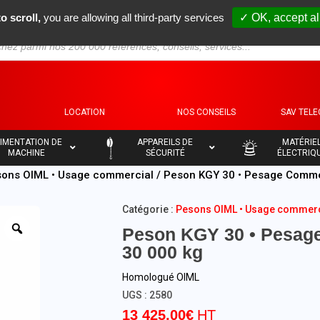
o scroll,
you are allowing all third-party services
✓ OK, accept al
S
LOCATION
NOS CONSEILS
SAV TEL
–
–
IMENTATION DE
APPAREILS DE
MATÉRIE
MACHINE
SÉCURITÉ
ÉLECTRIQ
ons OIML • Usage commercial
/ Peson KGY 30 • Pesage Commer
Catégorie :
Pesons OIML • Usage commerc
Peson KGY 30 • Pesage
30 000 kg
Homologué OIML
UGS :
2580
13 425,00
€