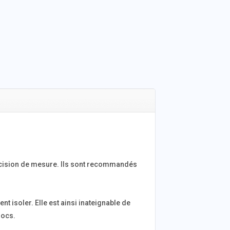
récision de mesure. Ils sont recommandés
t isoler. Elle est ainsi inateignable de
hocs.