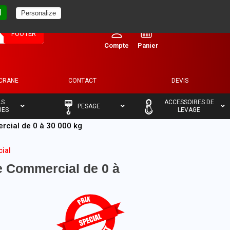
l
Personalize
0
FOOTER
ECRANE
CONTACT
DEVIS
–
–
LS
ACCESSOIRES DE
PESAGE
UES
LEVAGE
cial de 0 à 30 000 kg
ial
 Commercial de 0 à