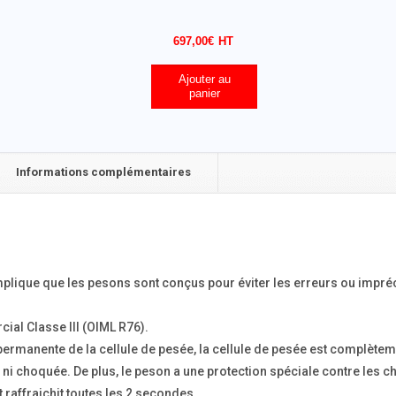
697,00
€
Ajouter au
panier
Informations complémentaires
implique que les pesons sont conçus pour éviter les erreurs ou imp
al Classe III (OIML R76).
rmanente de la cellule de pesée, la cellule de pesée est complètemen
ée, ni choquée. De plus, le peson a une protection spéciale contre les c
st raffraichit toutes les 2 secondes.