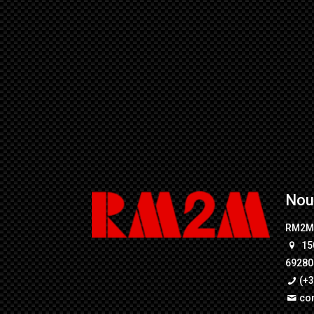
Nou
RM2
15
69280 
(+3
co