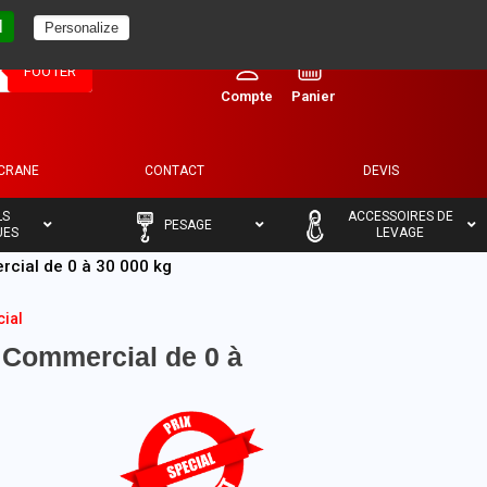
l
Personalize
0
FOOTER
ECRANE
CONTACT
DEVIS
–
–
LS
ACCESSOIRES DE
PESAGE
UES
LEVAGE
cial de 0 à 30 000 kg
ial
Commercial de 0 à