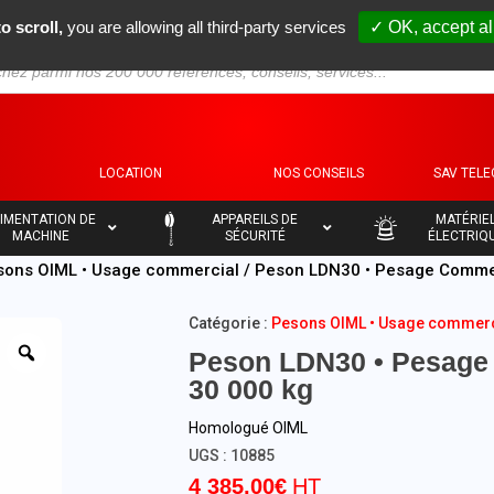
o scroll,
you are allowing all third-party services
✓ OK, accept al
S
LOCATION
NOS CONSEILS
SAV TEL
–
–
IMENTATION DE
APPAREILS DE
MATÉRIE
MACHINE
SÉCURITÉ
ÉLECTRIQ
sons OIML • Usage commercial
/ Peson LDN30 • Pesage Commer
Catégorie :
Pesons OIML • Usage commerc
Peson LDN30 • Pesage 
30 000 kg
Homologué OIML
UGS :
10885
4 385,00
€