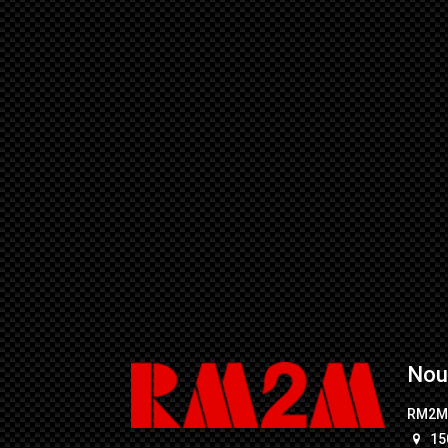
Nou
RM2
15