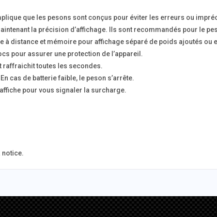
mplique que les pesons sont conçus pour éviter les erreurs ou impréc
n maintenant la précision d’affichage. Ils sont recommandés pour le 
age à distance et mémoire pour affichage séparé de poids ajoutés ou 
hocs pour assurer une protection de l’appareil.
st raffraichit toutes les secondes.
n cas de batterie faible, le peson s’arrête.
affiche pour vous signaler la surcharge.
 notice.