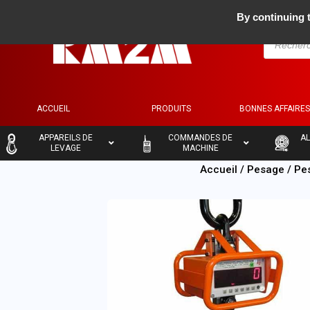
By continuing t
ACCUEIL
PRODUITS
BONNES AFFAIRE
–
–
–
APPAREILS DE
COMMANDES DE
AL
LEVAGE
MACHINE
Accueil
/
Pesage
/
Pe