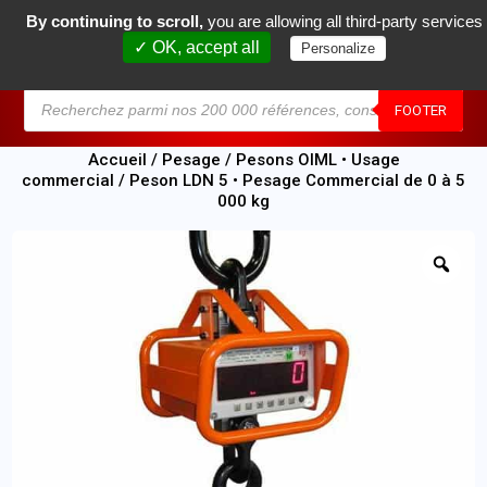
By continuing to scroll,
you are allowing all third-party services
0
✓ OK, accept all
Personalize
MENU
FOOTER
Accueil
/
Pesage
/
Pesons OIML • Usage
commercial
/ Peson LDN 5 • Pesage Commercial de 0 à 5
000 kg