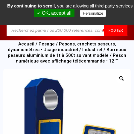
By continuing to scroll,
you are allowing all third-party services
0
✓ OK, accept all
Personalize
MENU
FOOTER
Accueil
/
Pesage
/
Pesons, crochets peseurs,
dynamomètres • Usage industriel
/
Industriel
/
Barreaux
peseurs aluminium de 1t à 500t suivant modèle
/ Peson
numérique avec affichage télécommande • 12 T