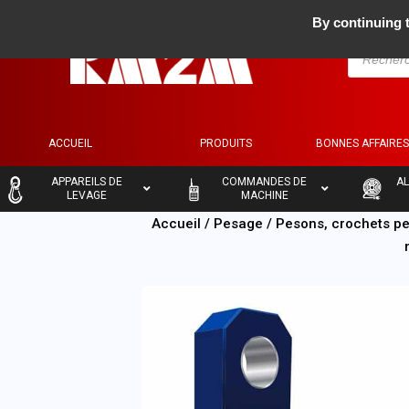
By continuing t
ACCUEIL
PRODUITS
BONNES AFFAIRE
–
–
–
APPAREILS DE
COMMANDES DE
AL
LEVAGE
MACHINE
Accueil
/
Pesage
/
Pesons, crochets pe