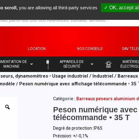
o scroll,
you are allowing all third-party services
✓ OK, accept al
S
LOCATION
NOS CONSEILS
SAV TEL
–
–
IMENTATION DE
APPAREILS DE
MATÉRIE
MACHINE
SÉCURITÉ
ÉLECTRIQ
seurs, dynamomètres • Usage industriel
/
Industriel
/
Barreaux 
modèle
/ Peson numérique avec affichage télécommande • 35 
Catégorie :
Barreaux peseurs aluminium de
Peson numérique avec 
télécommande • 35 T
Degré de protection: IP65
Précision: +/-0,1%