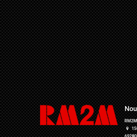
Nou
RM2
15
69280 