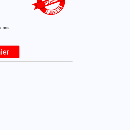
maines
ier