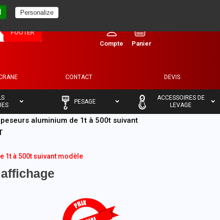
l
Personalize
0
FOOTER
ECRANE
CONTACT
DEVIS
–
–
LS
ACCESSOIRES DE
PESAGE
UES
LEVAGE
peseurs aluminium de 1t à 500t suivant
T
 1t à 500t suivant modèle
affichage