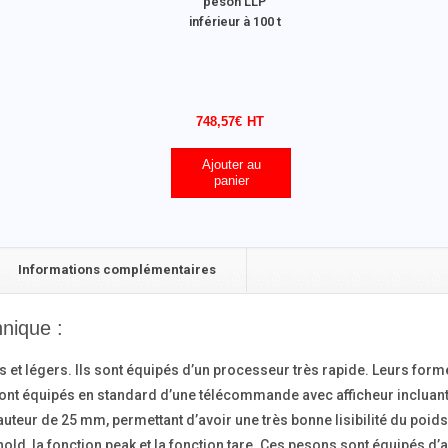
peson LLP
inférieur à 100 t
748,57
€
Ajouter au
panier
Informations complémentaires
hnique :
t légers. Ils sont équipés d’un processeur très rapide. Leurs forme
ont équipés en standard d’une télécommande avec afficheur incluan
auteur de 25 mm, permettant d’avoir une très bonne lisibilité du poi
hold, la fonction peak et la fonction tare. Ces pesons sont équipés d