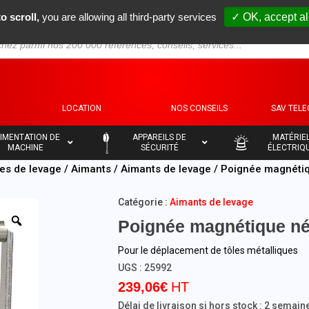
o scroll,
you are allowing all third-party services
✓ OK, accept al
S
LOCATION
NOS CONSEILS
SAV TEL
–
–
IMENTATION DE
APPAREILS DE
MATÉRIE
MACHINE
SÉCURITÉ
ÉLECTRIQ
es de levage
/
Aimants
/
Aimants de levage
/ Poignée magnétiq
Catégorie :
Aimants de levage
Poignée magnétique né
Pour le déplacement de tôles métalliques
UGS :
25992
239,06
€
Délai de livraison si hors stock : 2 semain