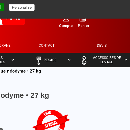
l
Personalize
0
FOOTER
ECRANE
CONTACT
DEVIS
–
–
LS
ACCESSOIRES DE
PESAGE
UES
LEVAGE
ue néodyme • 27 kg
odyme • 27 kg
es