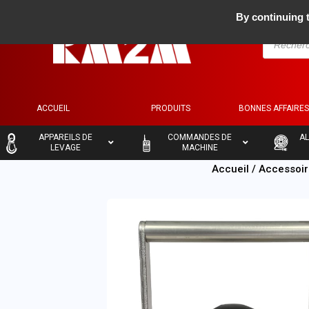
By continuing t
ACCUEIL
PRODUITS
BONNES AFFAIRE
–
–
–
APPAREILS DE
COMMANDES DE
AL
LEVAGE
MACHINE
Accueil
/
Accessoir