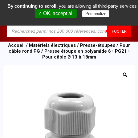
By continuing to scroll,
you are allowing all third-party services
0
✓ OK, accept all
Personalize
MENU
FOOTER
Accueil
/
Matériels électriques
/
Presse-étoupes
/
Pour
câble rond PG
/ Presse étoupe en polyamide 6 • PG21 •
Pour câble Ø 13 à 18mm