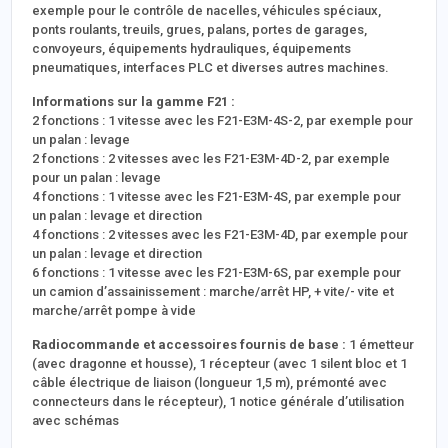
exemple pour le contrôle de nacelles, véhicules spéciaux,
ponts roulants, treuils, grues, palans, portes de garages,
convoyeurs, équipements hydrauliques, équipements
pneumatiques, interfaces PLC et diverses autres machines.
Informations sur la gamme F21 :
2 fonctions : 1 vitesse avec les F21-E3M-4S-2, par exemple pour
un palan : levage
2 fonctions : 2 vitesses avec les F21-E3M-4D-2, par exemple
pour un palan : levage
4 fonctions : 1 vitesse avec les F21-E3M-4S, par exemple pour
un palan : levage et direction
4 fonctions : 2 vitesses avec les F21-E3M-4D, par exemple pour
un palan : levage et direction
6 fonctions : 1 vitesse avec les F21-E3M-6S, par exemple pour
un camion d’assainissement : marche/arrêt HP, + vite/- vite et
marche/arrêt pompe à vide
Radiocommande et accessoires fournis de base :
1 émetteur
(avec dragonne et housse), 1 récepteur (avec 1 silent bloc et 1
câble électrique de liaison (longueur 1,5 m), prémonté avec
connecteurs dans le récepteur), 1 notice générale d’utilisation
avec schémas