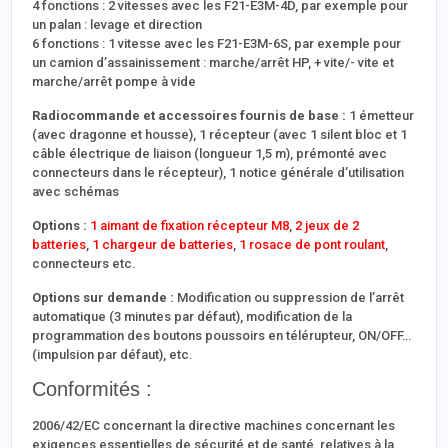
4 fonctions : 2 vitesses avec les F21-E3M-4D, par exemple pour
un palan : levage et direction
6 fonctions : 1 vitesse avec les F21-E3M-6S, par exemple pour
un camion d’assainissement : marche/arrêt HP, + vite/- vite et
marche/arrêt pompe à vide
Radiocommande et accessoires fournis de base :
1 émetteur
(avec dragonne et housse), 1 récepteur (avec 1 silent bloc et 1
câble électrique de liaison (longueur 1,5 m), prémonté avec
connecteurs dans le récepteur), 1 notice générale d’utilisation
avec schémas
Options :
1 aimant de fixation récepteur M8
,
2 jeux de 2
batteries
,
1 chargeur de batteries
,
1 rosace de pont roulant
,
connecteurs etc.
Options sur demande :
Modification ou suppression de l’arrêt
automatique (3 minutes par défaut), modification de la
programmation des boutons poussoirs en télérupteur, ON/OFF…
(impulsion par défaut), etc.
Conformités :
2006/42/EC concernant la directive machines concernant les
exigences essentielles de sécurité et de santé, relatives à la