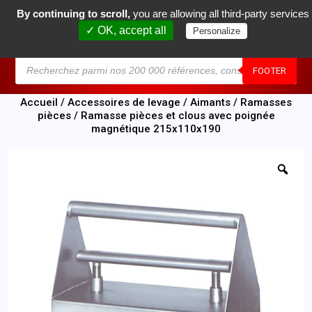
By continuing to scroll,
you are allowing all third-party services
0
✓ OK, accept all
Personalize
MENU
FOOTER
Accueil
/
Accessoires de levage
/
Aimants
/
Ramasses
pièces
/ Ramasse pièces et clous avec poignée
magnétique 215x110x190