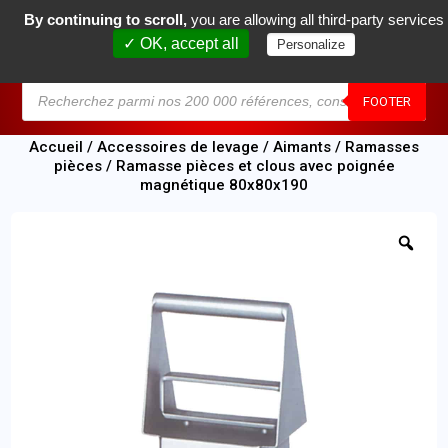
By continuing to scroll,
you are allowing all third-party services
0
✓ OK, accept all
Personalize
MENU
FOOTER
Accueil
/
Accessoires de levage
/
Aimants
/
Ramasses
pièces
/ Ramasse pièces et clous avec poignée
magnétique 80x80x190