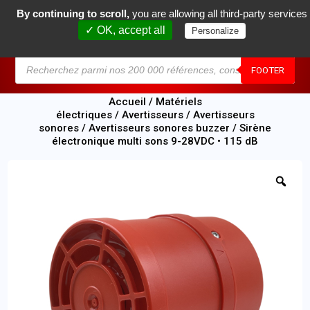
By continuing to scroll,
you are allowing all third-party services
0
✓ OK, accept all
Personalize
MENU
FOOTER
Accueil
/
Matériels
électriques
/
Avertisseurs
/
Avertisseurs
sonores
/
Avertisseurs sonores buzzer
/ Sirène
électronique multi sons 9-28VDC • 115 dB