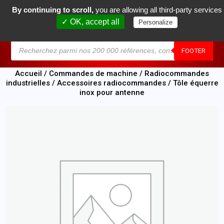
By continuing to scroll,
you are allowing all third-party services
0
✓ OK, accept all
Personalize
MENU
FOOTER
Accueil
/
Commandes de machine
/
Radiocommandes
industrielles
/
Accessoires radiocommandes
/ Tôle équerre
inox pour antenne