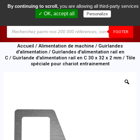
By continuing to scroll,
you are allowing all third-party services
0
✓ OK, accept all
Personalize
MENU
FOOTER
Accueil
/
Alimentation de machine
/
Guirlandes
d'alimentation
/
Guirlandes d'alimentation rail en
C
/
Guirlande d'alimentation rail en C 30 x 32 x 2 mm
/ Tôle
spéciale pour chariot entrainement