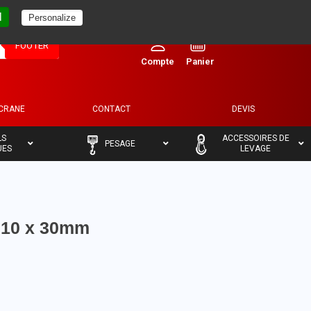
l
Personalize
0
FOOTER
ECRANE
CONTACT
DEVIS
–
–
LS
ACCESSOIRES DE
PESAGE
UES
LEVAGE
M10 x 30mm