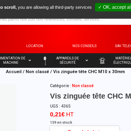
o scroll,
you are allowing all third-party services
✓ OK, accept al
S
LOCATION
NOS CONSEILS
SAV TEL
–
–
IMENTATION DE
APPAREILS DE
MATÉRIE
MACHINE
SÉCURITÉ
ÉLECTRIQ
Accueil
/
Non classé
/ Vis zinguée tête CHC M10 x 30mm
Catégorie :
Non classé
Vis zinguée tête CHC 
UGS :
4365
0,21
€
139 en stock