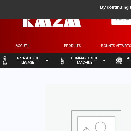
By continuing t
ACCUEIL
PRODUITS
BONNES AFFAIRE
–
–
–
APPAREILS DE
COMMANDES DE
AL
LEVAGE
MACHINE