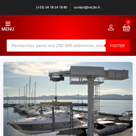
(+33) 04 78 34 18 80
contact@rm2m.fr
0
MENU
FOOTER