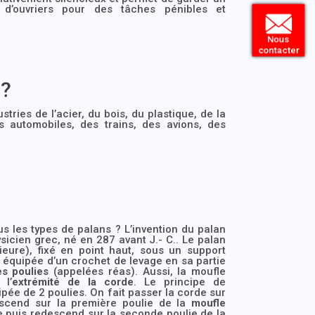
 d’ouvriers pour des tâches pénibles et
Nous
contacter
 ?
tries de l’acier, du bois, du plastique, de la
es automobiles, des trains, des avions, des
us les types de palans ? L’invention du palan
icien grec, né en 287 avant J.- C.. Le palan
eure), fixé en point haut, sous un support
 équipée d’un crochet de levage en sa partie
es poulies
(appelées réas). Aussi, la moufle
 l’
extrémité de la corde
. Le principe de
pée de 2 poulies. On fait passer la corde sur
escend sur la première poulie de la
moufle
e puis redescend sur la seconde poulie de la