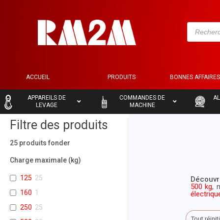
ACCUEIL
PRODUITS
BONNES AFFAIRE
–
–
–
APPAREILS DE
COMMANDES DE
AL
LEVAGE
MACHINE
Filtre des produits
25
produits fonder
Charge maximale (kg)
125
25
Découvr
500 kg
, 
160
1
électriqu
250
25
Tout réinit