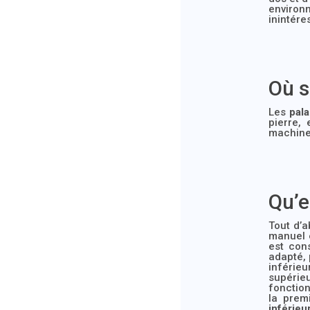
enviro
inintére
Où s
Les
pala
pierre,
machines
Qu’e
Tout d’
manuel e
est con
adapté, 
inférie
supérie
fonction
la prem
inférieu