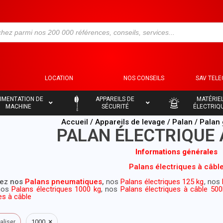
S
LOCATION
NOS CONSEILS
SAV TEL
–
–
IMENTATION DE
APPAREILS DE
MATÉRIE
MACHINE
SÉCURITÉ
ÉLECTRIQ
Accueil
/
Appareils de levage
/
Palan
/ Palan 
PALAN ÉLECTRIQUE 
Informations générales
Palans électriques à câbl
ez nos
Palans pneumatiques
,
nos
Palans électriques 125 kg
, nos
nos
Palans électriques 1000 kg
, nos
Palans électriques à câble 50
es à câble
×
ialiser
1000