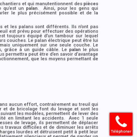
s chantiers et qui manutentionnent des
pièces
e qu’est un
palan
. Ainsi, pour les gens qui
rler le plus précisément possible et de la
 et les palans sont différents. Ils n’ont pas
reuil est prévu pour effectuer des opérations
 est toujours équipé d’un tambour sur lequel
rs couches. Le palan électrique peut être lui
, mais uniquement sur une seule couche. Le
es, grâce à un guide câble. Le
palan
le plus
ous permettra peut être d’en savoir d’avantage
fonctionnement, que les moyens permettant de
ans aucun effort, contrairement au treuil qui
er et de bricolage font du levage et sont les
 suivant les modèles, permettent de lever des
rité en limitant les accidents. Avec 1 seule
itesses de levage, ils permettent de déplacer
 travaux difficiles et de diminuer les arrêts
Téléphoner
arges lourdes et détruisent petit à petit leur
lativement silencieux et permet de garder un