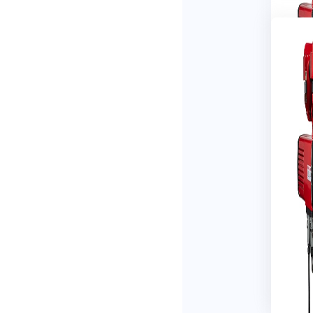
Vous êt
dans le
chantier
nombre 
portiqu
savoir c