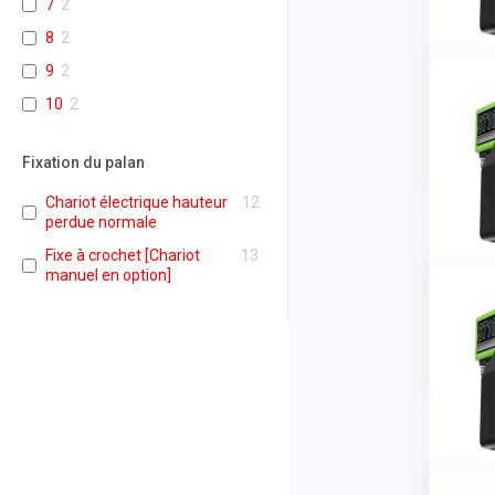
7
2
8
2
9
2
10
2
Fixation du palan
Chariot électrique hauteur
12
perdue normale
Fixe à crochet [Chariot
13
manuel en option]