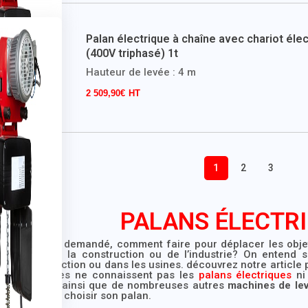
Palan électrique à chaîne avec chariot éle
(400V triphasé) 1t
Hauteur de levée : 4 m
2 509,90
€
1
2
3
PALANS ÉLECTR
es-vous déjà demandé, comment faire pour déplacer les objet
 domaine de la construction ou de l’industrie? On entend 
s de construction ou dans les usines. découvrez notre article
de personnes ne connaissent pas les
palans électriques
ni 
es, les grues ainsi que de nombreuses autres
machines de le
omment bien choisir son palan.