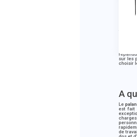
Cependan
lourdes
souhait
manière 
Contrair
toujours
de levag
s’enroul
aussi é
câble e
répandu 
sur les 
choisir 
A qu
Le
palan
est fait
exceptio
charges 
personne
rapideme
de trava
dos et d