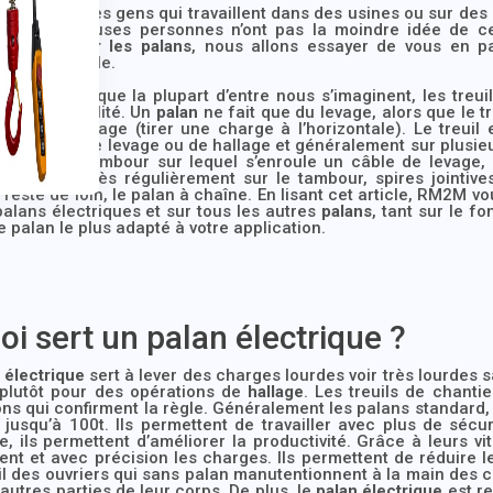
t, hormis les gens qui travaillent dans des usines ou sur de
, de nombreuses personnes n’ont pas la moindre idée de c
ent
découvrir les palans
, nous allons essayer de vous en pa
la plus simple.
ement à ce que la plupart d’entre nous s’imaginent, les treuils
 la même utilité. Un
palan
ne fait que du levage, alors que le t
e et de hallage (tirer une charge à l’horizontale). Le treuil
e un câble de levage ou de hallage et généralement sur plusieu
quipé d’un tambour sur lequel s’enroule un câble de levage
st enroulé très régulièrement sur le tambour, spires jointiv
reste de loin, le palan à chaîne. En lisant cet article, RM2M v
palans électriques et sur tous les autres
palans
, tant sur le 
le palan le plus adapté à votre application.
oi sert un palan électrique ?
 électrique
sert à lever des charges lourdes voir très lourdes s
 plutôt pour des opérations de
hallage
. Les treuils de chanti
ns qui confirment la règle. Généralement les palans standard,
jusqu’à 100t. Ils permettent de travailler avec plus de sécu
, ils permettent d’améliorer la productivité. Grâce à leurs v
nt et avec précision les charges. Ils permettent de réduire les
il des ouvriers qui sans palan manutentionnent à la main des ch
’autres parties de leur corps. De plus, le
palan électrique
est re