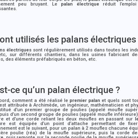
nnement peu bruyant. Le
palan électrique
réduit l’emploi
ssantes.
ont utilisés les palans électriques
ns électriques
sont régulièrement utilisés dans toutes les indus
 etc, sur différents chantiers, dans les usines fabricant d
, des éléments préfabriqués en béton, etc.
st-ce qu’un palan électrique ?
abord, comment a été réalisé le
premier palan
et quels sont to
st attribuée à Archimède, un ingénieur, mathématicien et phys
stitué d’un premier groupe de poulies (appelé moufle supéri
puis d’un second groupe de poulies (appelé moufle inférieure)
ure et d’une corde reliant les deux moufles en passant sur
l
ure est équipée d’un point d’attache permettant de fixer
nement est le suivant, pour un palan à 2 moufles chacune équi
ière poulie (réa) de la moufle supérieure, puis la corde d
re
, puis remonte sur la seconde poulie de la moufle supérieur