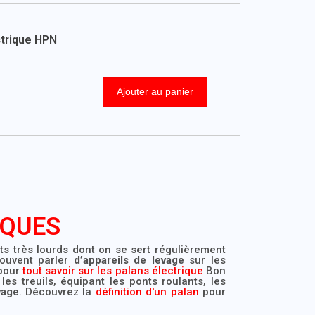
ctrique HPN
Ajouter au panier
IQUES
s très lourds dont on se sert régulièrement
souvent parler
d’appareils de levage
sur les
 pour
tout savoir sur les palans électrique
Bon
les treuils, équipant les ponts roulants, les
vage
. Découvrez la
définition d'un palan
pour