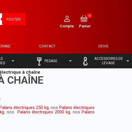
0
FOOTER
ECRANE
CONTACT
DEVIS
–
–
LS
ACCESSOIRES DE
PESAGE
UES
LEVAGE
électrique à chaîne
À CHAÎNE
e
Palans électriques 250 kg
, nos
Palans électriques
0kg
, nos
Palans électriques 2000 kg
, nos
Palans