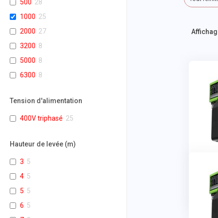
500
28
1000
25
2000
27
Affichag
3200
8
5000
8
6300
8
Tension d'alimentation
400V triphasé
25
Hauteur de levée (m)
3
5
4
5
5
5
6
5