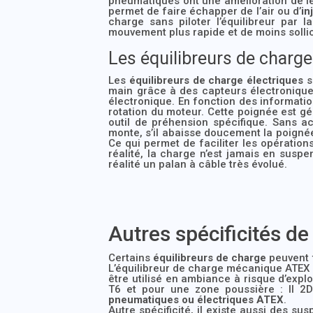
pneumatiques ont une amélioration de leu
permet de faire échapper de l’air ou d’
in
charge sans piloter l’équilibreur par
mouvement plus rapide et de moins sollic
Les équilibreurs de charge
Les
équilibreurs de charge électriques
s
main grâce à des capteurs électronique
électronique. En fonction des informati
rotation du moteur. Cette poignée est gé
outil de préhension spécifique. Sans act
monte, s’il abaisse doucement la poignée
Ce qui permet de faciliter les opératio
réalité, la charge n’est jamais en susp
réalité un palan à câble très évolué.
Autres spécificités de
Certains
équilibreurs de charge
peuvent 
L’équilibreur de charge mécanique ATEX 
être utilisé en ambiance à risque d’expl
T6 et pour une zone poussière : II 2D
pneumatiques ou électriques ATEX
.
Autre spécificité, il existe aussi des 