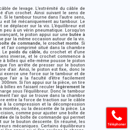
âble de levage. L’extrémité du câble de
pé d’un crochet. Ainsi suivant le sens de
e. Si le tambour tourne dans l’autre sens,
u est lié mécaniquement au tambour. Le
 se déplacer sur la vis. L’équilibreur est
un peu à un vérin pneumatique. Lorsqu’on
 avançant, le piston appui sur une
butée à
rne par la même occasion autour de la vis.
boîte de commande
, le
crochet monte
. Si
 et l’air comprimé situé dans la chambre
e. Le
poids du câble
, du crochet et d’une
 sens inverse, et le crochet commence à
e à billes qui elle-même pousse le piston
ue l’on arrête de presser sur le bouton
d’air. Ainsi, le piston est fixe, donc le
e qui exerce une force sur le tambour et de
que l’air a la faculté d’être facilement
 300mm. Si l’on appui sur la pièce, on tire
à billes en faisant reculer
légèrement le
harge sous l’équilibreur. Donc le tambour
ent l’air qui se trouve dans la chambre
ibre entre la force de traction sur le câble
âce à la compression et la décompression
la montée, ou la descente de la pièce. La
écision, comme pour ajuster une boîte de
ntée
de la boîte de commande qui permet
t sur le bouton descente. En résumé, les
Téléphoner
breurs mécaniques. Certains équilibreurs