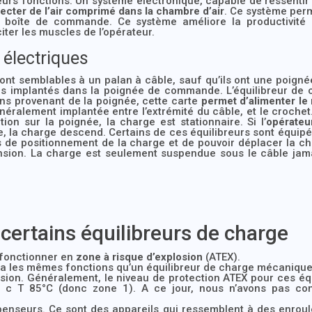
rs fonctions. Un système électronique, capable de ressentir si
jecter de l’air comprimé dans la chambre d’air
. Ce système perm
 la boîte de commande. Ce système améliore la productivité 
iter les muscles de l’opérateur.
 électriques
ont semblables à un palan à câble, sauf qu’ils ont une poigné
s implantés dans la poignée de commande. L’équilibreur de c
ons provenant de la poignée, cette carte
permet d’alimenter le
néralement implantée entre l’extrémité du câble, et le crochet
ion sur la poignée, la charge est stationnaire. Si l’
opérateu
, la charge descend. Certains de ces équilibreurs sont équipés
ns de positionnement de la charge et de pouvoir déplacer la 
ension. La charge est seulement suspendue sous le câble jamai
 certains équilibreurs de charge
fonctionner en
zone à risque d’explosion
(ATEX).
a les mêmes fonctions qu’un équilibreur de charge mécanique
osion. Généralement, le niveau de protection ATEX pour ces équ
 c T 85°C (donc zone 1). A ce jour, nous n’avons pas con
suspenseurs. Ce sont des appareils qui ressemblent à des enrou