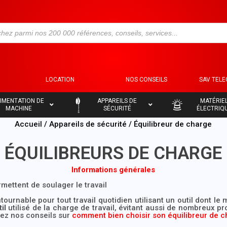
S
LOCATION
NOS CONSEILS
SAV TEL
–
–
IMENTATION DE
APPAREILS DE
MATÉRIE
MACHINE
SÉCURITÉ
ÉLECTRIQ
Accueil
/
Appareils de sécurité
/ Équilibreur de charge
ÉQUILIBREURS DE CHARGE
Informations générales
ermettent de soulager le travail
tournable pour tout travail quotidien utilisant un outil dont le
il
utilisé de la charge de travail, évitant aussi de nombreux 
rez nos conseils sur
comment bien choisir son équilibreur de 