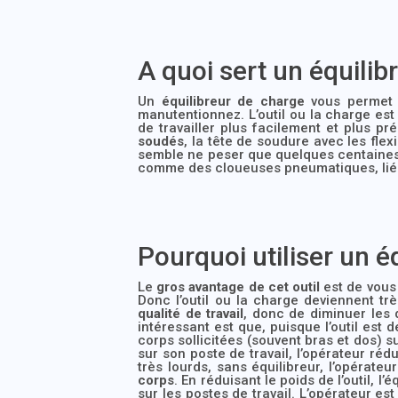
A quoi sert un équilib
Un
équilibreur de charge
vous permet d
manutentionnez. L’outil ou la charge es
de travailler plus facilement et plus p
soudés
, la tête de soudure avec les fle
semble ne peser que quelques centaines 
comme des cloueuses pneumatiques, liée à
Pourquoi utiliser un é
Le
gros avantage de cet outil
est de vous 
Donc l’outil ou la charge deviennent trè
qualité de travail
, donc de diminuer les d
intéressant est que, puisque l’outil est 
corps sollicitées (souvent bras et dos) s
sur son poste de travail, l’opérateur réd
très lourds, sans équilibreur, l’opérat
corps
. En réduisant le poids de l’outil, 
sur les postes de travail. L’opérateur es