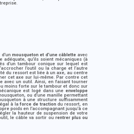
treprise.
t d’un
mousqueton et d’une câblette
avec
re adéquate, qu’ils soient mécaniques (à
és d’un tambour conique sur lequel est
crocher l’outil ou la charge et l’autre
ité du ressort est liée à un axe, au centre
rner cet axe sur lui-même. Par contre cet
e avec un outil. Ainsi, en faisant tourner
 ou moins forte sur le tambour et donc sur
 mécanique est logé dans une
enveloppe
 mousqueton, ou d’une manille permettant
 mousqueton à une structure suffisamment
 égal à la
force de traction
du ressort, en
 propre poids en l’accompagnant jusqu’à ce
 régler la hauteur de suspension de votre
util, le câble va sortir ou
rentrer plus ou