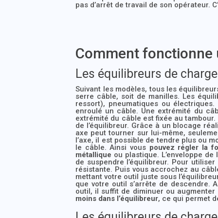
pas d’arrêt de travail de son opérateur. 
Comment fonctionne u
Les équilibreurs de charg
Suivant les modèles, tous les équilibreu
serre câble, soit de manilles. Les équi
ressort), pneumatiques ou électriques
enroulé un câble. Une extrémité du câb
extrémité du câble est fixée au tambour.
de l’équilibreur. Grâce à un blocage réa
axe peut tourner sur lui-même, seulement 
l’axe, il est possible de tendre plus ou 
le câble. Ainsi vous
pouvez régler la fo
métallique
ou plastique. L’enveloppe de 
de suspendre l’équilibreur. Pour utilis
résistante. Puis vous accrochez au câble
mettant votre outil juste sous l’équilibr
que votre outil s’arrête de descendre. A
outil, il suffit de diminuer ou augmenter
moins dans l’équilibreur
, ce qui permet d
Les équilibreurs de charg