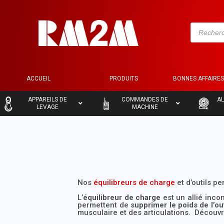
ACCUEIL
PRODUITS
BONNES AFFAIRE
–
–
–
APPAREILS DE
COMMANDES DE
AL
LEVAGE
MACHINE
Nos
équilibreurs de charge
et d’outils p
L’
équilibreur de charge
est un allié incon
permettent de
supprimer le poids de l’out
musculaire et des articulations. Découv