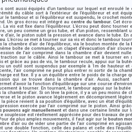
 sont aussi équipés d’un tambour sur lequel est enroulé le c
rémité du câble sort à l’extérieur de l’équilibreur et est équi
ur le tambour et si l’équilibreur est suspendu, le crochet mont
end. Un gros écrou est intégré au
centre du tambour.
Cet écro
La vis est fixe dans l’équilibreur. L’écrou peut donc tourner et
ire, un peu comme un gros tube, et d’un piston, ressemblant 
e d’air, le piston subit la pression et avance dans le tube. En
rou
. L’écrou se met à tourner sur sa vis et donc le tambour tou
s la chambre d’air de l’équilibreur, via le bouton montée de la
 même boîte de commande, un clapet d’évacuation d’air s’ouvre
pression de l’air comprimé dans la chambre d’air devient null
traction sur le câble. Ainsi le tambour se met à tourner en
s et grâce au pas de vis, le tambour recule, appui sur la buté
 ou un outil sont suspendus par exemple à 1m de hauteur et q
te, l’air comprimé ne peut plus entrer ni sortir de la chambre 
 charge est fixe. Il y a un équilibre entre le poids de la charg
ession qui se trouve dans la chambre d’air. Aussi, sachant 
permet d’avoir la fonction d’équilibrage sur une course d’environ
cement à tourner. En tournant, le tambour appui sur la butée 
la chambre d’air. Si on lève la pièce, il y a un peu moins de c
erse et le piston avance légèrement en décompriment légèrem
, la pièce revient à sa position d’équilibre, avec un état d’équil
 pression exercée par l’air comprimé sur le piston. Ainsi gr
us
pouvons agir manuellement
et dans une certaine limite sur 
te souplesse est réellement appréciée pour des travaux de pr
 Pour de plus amples mouvements, il faut agir sur le
bouton mo
bre d’air ou de vider une partie de l’air comprimé en agissan
 une double fonction, celle des palans et celle des l’équili