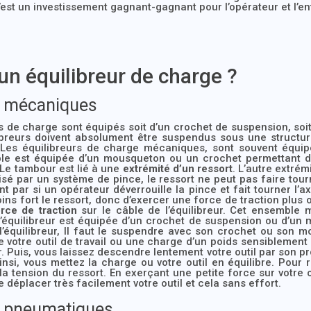
C’est un investissement gagnant-gagnant pour l’opérateur et l’en
n équilibreur de charge ?
e mécaniques
rs de charge sont équipés soit d’un crochet de suspension, soi
libreurs doivent absolument être suspendus sous une structu
. Les équilibreurs de charge mécaniques, sont souvent équip
le est équipée d’un mousqueton ou un crochet permettant d’ac
 Le tambour est lié à une
extrémité d’un ressort
. L’autre extrém
lisé par un système de pince, le ressort ne peut pas faire tou
par si un opérateur déverrouille la pince et fait tourner l’ax
moins fort le ressort, donc d’exercer une force de traction plus
rce de traction
sur le câble de l’équilibreur. Cet ensemble
l’équilibreur est équipée d’un crochet de suspension ou d’un
er l’équilibreur, Il faut le suspendre avec son crochet ou son
 votre outil de travail ou une charge d’un poids sensiblement
eur. Puis, vous laissez descendre lentement votre outil par son
insi, vous mettez la charge ou votre outil en équilibre. Pour
 la tension du ressort. En exerçant une petite force sur votre o
e déplacer très facilement votre outil et cela sans effort.
e pneumatiques