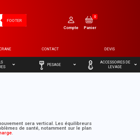
0
FOOTER
ECRANE
CONTACT
DEVIS
–
–
LS
ACCESSOIRES DE
PESAGE
UES
LEVAGE
 mouvement sera vertical. Les équilibreurs
problèmes de santé, notamment sur le plan
charge
.