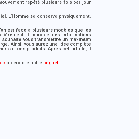
mouvement répété plusieurs fois par jour
riel. L’Homme se conserve physiquement,
qu’on est face à plusieurs modèles que les
gulièrement il manque des informations
M souhaite vous transmettre un maximum
arge. Ainsi, vous aurez une idée complète
ir sur ces produits. Après cet article, il
ouc
ou encore notre
linguet
.