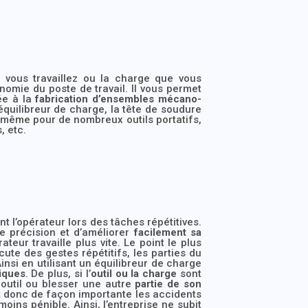
l vous travaillez ou la charge que vous
onomie du poste de travail. Il vous permet
ée à la
fabrication d’ensembles mécano-
équilibreur de charge, la tête de soudure
 même pour de nombreux outils portatifs,
, etc.
t l’opérateur lors des tâches répétitives.
de précision et d’améliorer
facilement sa
teur travaille plus vite. Le point le plus
cute des gestes répétitifs, les parties du
insi en utilisant un équilibreur de charge
iques
. De plus, si l’
outil ou la charge
sont
 outil ou blesser une autre
partie de son
uit donc de façon importante les accidents
oins pénible. Ainsi, l’entreprise ne subit