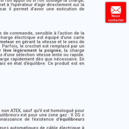
 l’on appui ou si l’on soulage la charge,
et à l’opérateur d’agir directement sur la
car il permet d’avoir une exécution de
Nous
contacter
e de commande, sensible à l’action de la
harge électrique est équipé d’une carte
 moteur
en gérant la vitesse et le sens de
. Parfois, le crochet est remplacé par un
r lève légèrement la poignée
, la charge
 d’une sélection vitesse lente ou rapide.
charge rapidement dès que nécessaire. En
s en état d’équilibre. Ce produit est en
 non ATEX, sauf qu’il est homologué pour
ilibreurs est pour une zone gaz : II 2G c
naissance de l’existence d’
équilibreurs
leurs automatiques de câble électrique à