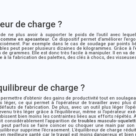
reur de charge ?
e ne plus avoir à supporter le poids de l’outil avec leque
t
comme en apesanteur
. Ce dispositif permet d’améliorer l’erg
récisément. Par exemple dans le cas de soudage par points li
xibles peut peser plusieurs dizaines de kilogrammes. Grâce à l’
de grammes. Elle est donc très facile à manipuler. Il en va de
 la fabrication des palettes, des clés à chocs, des visseuses
quilibreur de charge ?
permettre d’obtenir des gains de productivité tout en soulagean
s léger, ce qui permet à l’opérateur de travailler avec plus 
éfauts de fabrication. De plus, avec un outil plus léger l’opéra
devenu très léger grâce à l’équilibreur, même si l’opérateur exé
ubissent bien moins les contraintes liées aux efforts répétés. A
uit considérablement l’apparition de
troubles musculo-squelett
eur peut parfois se faire coincer ou choquer une main par son
l’équilibreur supprime l’écrasement. L’équilibreur de charge réd
t en meilleure santé car le travail est moins dangereux et bien m