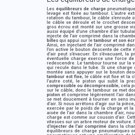
Les
équilibreurs de charge
pneumatiques
levage est fixée au tambour. L’autre ext
rotation du tambour, le câble s’enroule s
le câble se déroule et le crochet desc
gros écrou est monté sur une grosse vis. 
aussi équipé d’une chambre d’air tubula
injecte de l’air comprimé dans la chambr
billes
qui appui sur le
tambour et son éc
Ainsi, en injectant de l’air comprimé dan
l’on active le bouton descente de cette
d’air peut s’évacuer. En s’évacuant, la 
éventuelle charge exerce une force de 
redescendre. Le tambour tourne sur la vi
qui recule dans le tube. Si une charge
montée sans appuyer sur le bouton descen
tambour est fixe
, le câble est fixe et la
l’autre coté, le piston qui subit la pr
compressible ou décompressible
, cela 
sur le câble, donc le tambour se met dou
piston
et comprime légèrement l’air dans 
se met doucement à tourner en sens inv
d’air. Si nous arrêtons d’agir sur la pièce
exercée par le poids de la charge et la
aisée de l’air dans la chambre d’air, no
charge est comme sur coussin d’air. Cet
vitesses sur un arbre moteur de voiture.
d’
injecter de l’air comprimé
dans la cham
équilibreurs de charge pneumatiques ont