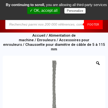
By continuing to scroll,
you are allowing all third-party services
0
✓ OK, accept all
Personalize
MENU
FOOTER
Accueil
/
Alimentation de
machine
/
Enrouleurs
/
Accessoires pour
enrouleurs
/ Chaussette pour diamètre de câble de 5 à 115
mm