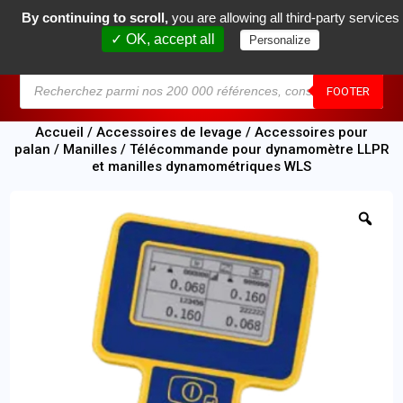
By continuing to scroll,
you are allowing all third-party services
0
✓ OK, accept all
Personalize
MENU
FOOTER
Accueil
/
Accessoires de levage
/
Accessoires pour
palan
/
Manilles
/ Télécommande pour dynamomètre LLPR
et manilles dynamométriques WLS