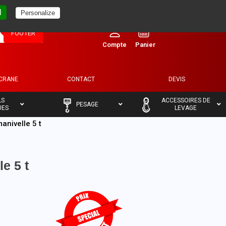
l
Personalize
0
FOOTER
ECRANE
CONTACT
DEVIS
–
–
LS
ACCESSOIRES DE
PESAGE
UES
LEVAGE
manivelle 5 t
le 5 t