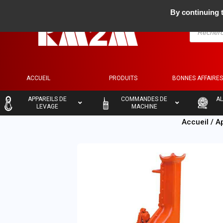
By continuing t
ACCUEIL
PRODUITS
BONNES AFFAIRE
–
–
–
APPAREILS DE
COMMANDES DE
AL
LEVAGE
MACHINE
Accueil
/
A