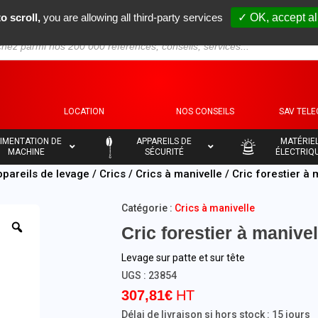
o scroll,
you are allowing all third-party services
✓ OK, accept al
S
LOCATION
NOS CONSEILS
SAV TEL
–
–
IMENTATION DE
APPAREILS DE
MATÉRIE
MACHINE
SÉCURITÉ
ÉLECTRIQ
ppareils de levage
/
Crics
/
Crics à manivelle
/ Cric forestier à 
Catégorie :
Crics à manivelle
Cric forestier à manivel
Levage sur patte et sur tête
UGS :
23854
307,81
€
Délai de livraison si hors stock : 15 jours