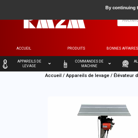
By continuing t
ACCUEIL
PRODUITS
BONNES AFFAIRE
–
–
–
APPAREILS DE
COMMANDES DE
AL
LEVAGE
MACHINE
Accueil
/
Appareils de levage
/
Élévateur 