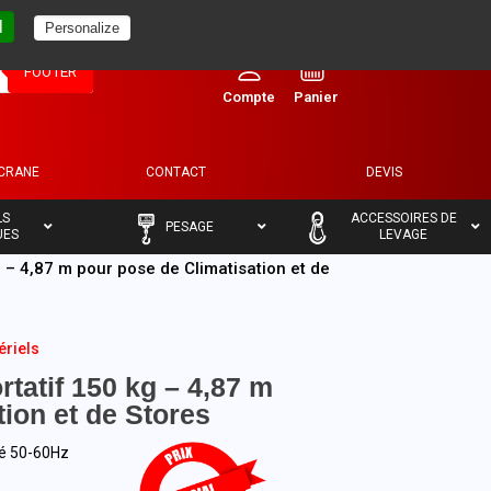
l
Personalize
0
FOOTER
ECRANE
CONTACT
DEVIS
–
–
LS
ACCESSOIRES DE
PESAGE
UES
LEVAGE
g – 4,87 m pour pose de Climatisation et de
ériels
rtatif 150 kg – 4,87 m
ion et de Stores
sé 50-60Hz