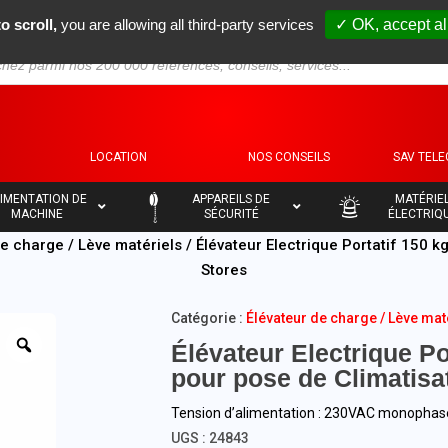
o scroll,
you are allowing all third-party services
✓ OK, accept al
S
LOCATION
NOS CONSEILS
SAV TEL
–
–
IMENTATION DE
APPAREILS DE
MATÉRIE
MACHINE
SÉCURITÉ
ÉLECTRIQ
de charge / Lève matériels
/ Élévateur Electrique Portatif 150 k
Stores
Catégorie :
Élévateur de charge / Lève mat
Élévateur Electrique Po
pour pose de Climatisat
Tension d’alimentation : 230VAC monopha
UGS :
24843