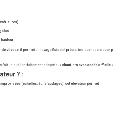
extérieures)
rgolas
 hauteur
r de vitesse
, il permet un levage fluide et précis, indispensable pou
 fait un outil parfaitement adapté aux
chantiers avec accès difficile
,
ateur ? :
improvisées (échelles, échafaudages), cet élévateur permet :