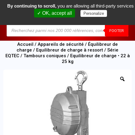
By continuing to scroll,
you are allowing all third-party services
0
✓ OK, accept all
Personalize
MENU
FOOTER
Accueil
/
Appareils de sécurité
/
Équilibreur de
charge
/
Equilibreur de charge à ressort
/
Série
EQTEC
/
Tambours coniques
/ Equilibreur de charge • 22 à
25 kg