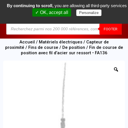
By continuing to scroll,
you are allowing all third-party services
0
✓ OK, accept all
Personalize
MENU
FOOTER
Accueil
/
Matériels électriques
/
Capteur de
proximité
/
Fins de course
/
De position
/ Fin de course de
position avec fil d’acier sur ressort • FA136