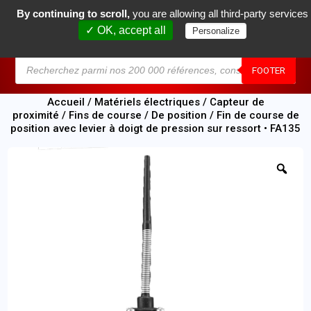
By continuing to scroll,
you are allowing all third-party services
0
✓ OK, accept all
Personalize
MENU
FOOTER
Accueil
/
Matériels électriques
/
Capteur de
proximité
/
Fins de course
/
De position
/ Fin de course de
position avec levier à doigt de pression sur ressort • FA135