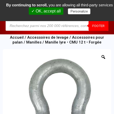
By continuing to scroll,
you are allowing all third-party services
0
✓ OK, accept all
Personalize
MENU
FOOTER
Accueil
/
Accessoires de levage
/
Accessoires pour
palan
/
Manilles
/ Manille lyre • CMU 12 t • Forgée