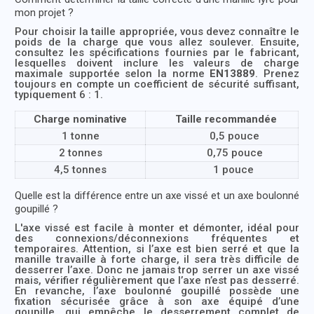
mon projet ?
Pour choisir la taille appropriée, vous devez connaître le
poids de la charge que vous allez soulever. Ensuite,
consultez les spécifications fournies par le fabricant,
lesquelles doivent inclure les valeurs de charge
maximale supportée selon la norme
EN13889
. Prenez
toujours en compte un coefficient de sécurité suffisant,
typiquement 6 : 1.
Charge nominative
Taille recommandée
1 tonne
0,5 pouce
2 tonnes
0,75 pouce
4,5 tonnes
1 pouce
Quelle est la différence entre un axe vissé et un axe boulonné
goupillé ?
L'axe vissé est facile à monter et démonter, idéal pour
des connexions/déconnexions fréquentes et
temporaires. Attention, si l’axe est bien serré et que la
manille travaille à forte charge, il sera très difficile de
desserrer l’axe. Donc ne jamais trop serrer un axe vissé
mais, vérifier régulièrement que l’axe n’est pas desserré.
En revanche, l’axe boulonné goupillé possède une
fixation sécurisée grâce à son axe équipé d’une
goupille, qui empêche le desserrement complet de