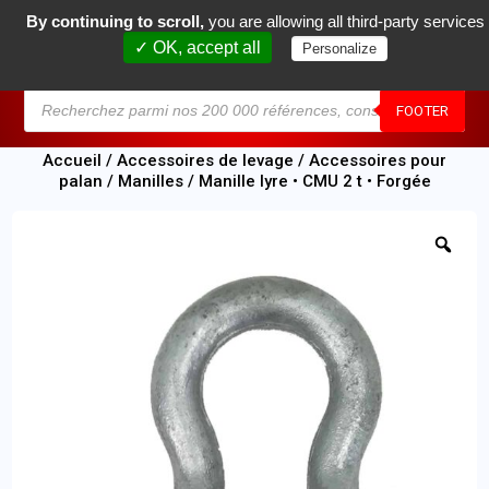
By continuing to scroll,
you are allowing all third-party services
0
✓ OK, accept all
Personalize
MENU
FOOTER
Accueil
/
Accessoires de levage
/
Accessoires pour
palan
/
Manilles
/ Manille lyre • CMU 2 t • Forgée