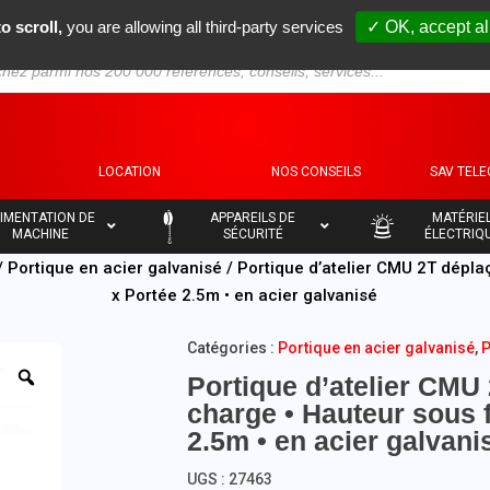
o scroll,
you are allowing all third-party services
✓ OK, accept al
S
LOCATION
NOS CONSEILS
SAV TEL
–
–
IMENTATION DE
APPAREILS DE
MATÉRIE
MACHINE
SÉCURITÉ
ÉLECTRIQ
/
Portique en acier galvanisé
/ Portique d’atelier CMU 2T dépla
x Portée 2.5m • en acier galvanisé
Catégories :
Portique en acier galvanisé
,
P
Portique d’atelier CMU
charge • Hauteur sous 
2.5m • en acier galvani
UGS :
27463