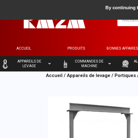
By continuing t
ACCUEIL
PRODUITS
BONNES AFFAIRE
–
–
–
APPAREILS DE
COMMANDES DE
AL
LEVAGE
MACHINE
Accueil
/
Appareils de levage
/
Portiques