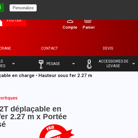
l
Personalize
0
FOOTER
ECRANE
CONTACT
DEVIS
–
–
LS
ACCESSOIRES DE
PESAGE
UES
LEVAGE
çable en charge • Hauteur sous fer 2.27 m
ortiques
 2T déplaçable en
fer 2.27 m x Portée
sé