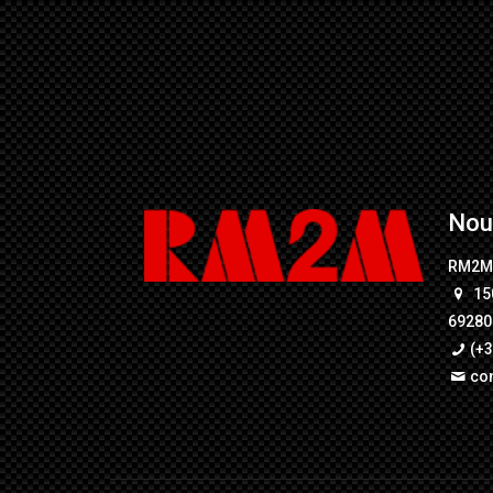
Nou
RM2
15
69280 
(+3
co