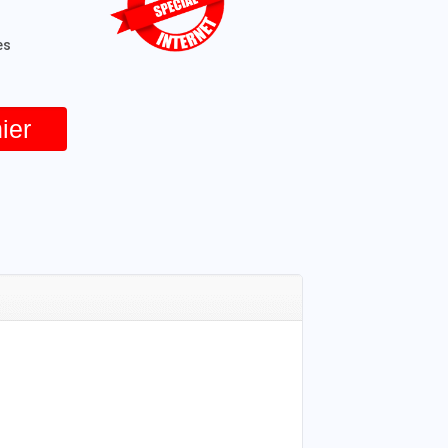
es
ier