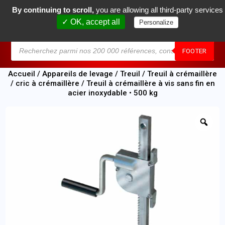
By continuing to scroll,
you are allowing all third-party services
0
✓ OK, accept all
Personalize
MENU
FOOTER
Accueil
/
Appareils de levage
/
Treuil
/
Treuil à crémaillère
/ cric à crémaillère
/ Treuil à crémaillère à vis sans fin en
acier inoxydable • 500 kg