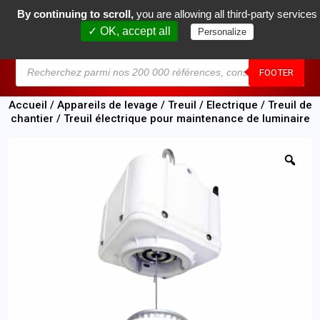
By continuing to scroll,
you are allowing all third-party services
0
✓ OK, accept all
Personalize
MENU
FOOTER
Accueil
/
Appareils de levage
/
Treuil
/
Electrique
/
Treuil de
chantier
/ Treuil électrique pour maintenance de luminaire